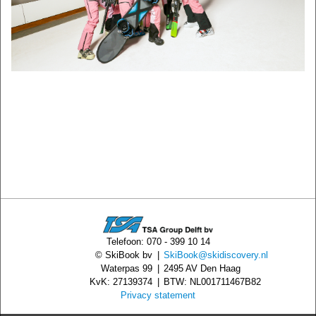
Telefoon: 070 - 399 10 14
© SkiBook bv
|
SkiBook@skidiscovery.nl
Waterpas 99
|
2495 AV Den Haag
KvK: 27139374
|
BTW: NL001711467B82
Privacy statement