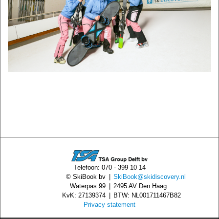
Telefoon: 070 - 399 10 14
© SkiBook bv
|
SkiBook@skidiscovery.nl
Waterpas 99
|
2495 AV Den Haag
KvK: 27139374
|
BTW: NL001711467B82
Privacy statement